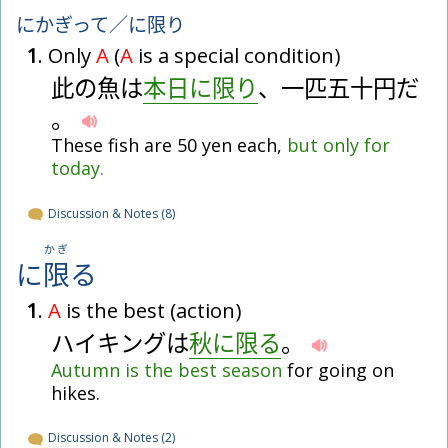
にかぎって／に
限
り
1
. Only
A
(
A
is a special condition)
此
の
魚
は
本
日
に
限
り
、
一
匹
五
十
円
だ
。
These fish are 50 yen each,
but
only
for
today.
Discussion & Notes (8)
かぎ
に
限
る
1
.
A
is the best (action)
ハ
イ
キ
ン
グ
は
秋
に
限
る
。
Autumn
is
the
best
season
for going on
hikes.
Discussion & Notes (2)