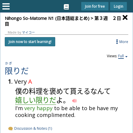
Join for free
Login
Nihongo So-Matome N1 (
日
本
語
総
まとめ) >
第
３
週
２
日
目
Made by
マイコー
More
Join now to start learning!
Views:
Full
かぎ
限
り
だ
1
. Very
A
僕
の
料
理
を
褒
め
て
貰
え
る
なんて
嬉
し
い
限
り
だ
よ
。
I'm
very
happy
to be able to be have my
cooking complimented.
Discussion & Notes (1)