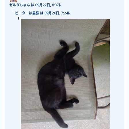
ゼルダちゃん は 09
月
27
日
, 0:37に
ピーターは
最
強
は 09
月
26
日
, 7:24に