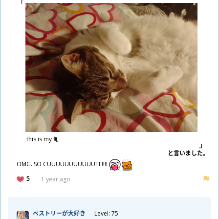
this is my 🐈
と
言
いました。
OMG. SO CUUUUUUUUUUUTE!!!!
5
1 year ago
ペストリーが
大
好
き
Level: 75