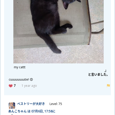
my cattt
と
言
いました。
cuuuuuuuutie! 😍
7
1 year ago
ペストリーが
大
好
き
Level: 75
あんこちゃん は 07
月
6
日
, 17:58に