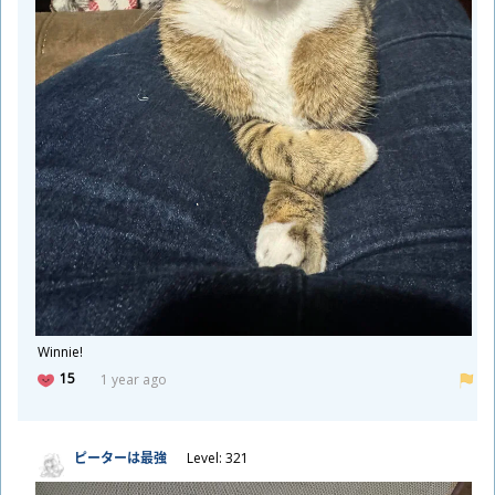
Winnie!
15
1 year ago
ピーターは
最
強
Level: 321