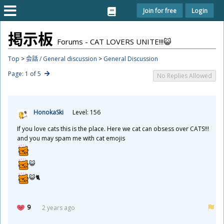
Join for free
Login
掲
示
板
Forums - CAT LOVERS UNITE!!!😺
Top
>
会話 / General discussion
>
General Discussion
Page: 1 of 5
No Replies Allowed
HonokaSki
Level: 156
If you love cats this is the place. Here we cat can obsess over CATS!!!
and you may spam me with cat emojis
😺
😺🐈
9
2 years ago