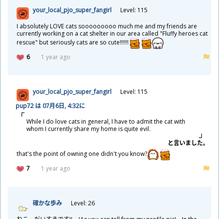
your_local_pjo_super_fangirl
Level: 115
I absolutely LOVE cats sooooooooo much me and my friends are
currently working on a cat shelter in our area called "Fluffy heroes cat
rescue" but seriously cats are so cute!!!!!!
6
1 year ago
your_local_pjo_super_fangirl
Level: 115
pup72 は 07
月
6
日
, 4:32に
While I do love cats in general, I have to admit the cat with
whom I currently share my home is quite evil.
と
言
いました。
that's the point of owning one didn't you know?
7
1 year ago
確
かな
歩
み
Level: 26