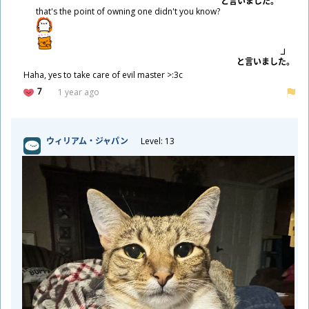
と
言
いました。
that's the point of owning one didn't you know?
と
言
いました。
Haha, yes to take care of evil master >:3c
7
1 year ago
ウィリアム・ジャパン
Level: 13