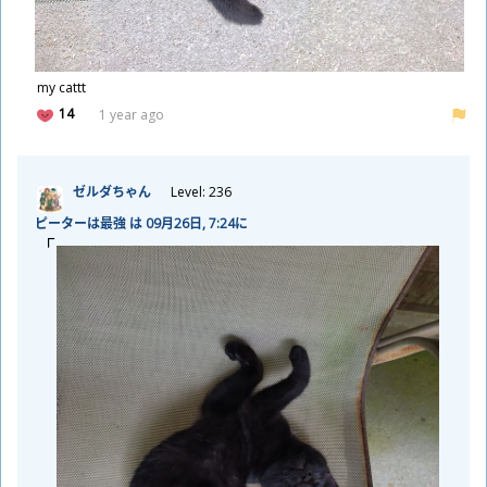
my cattt
14
1 year ago
ゼルダちゃん
Level: 236
ピーターは
最
強
は 09
月
26
日
, 7:24に