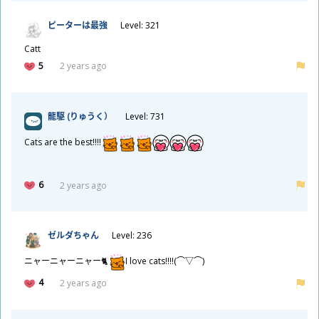
ピーターは
最
強
Level: 321
Catt
5
2 years ago
龍
駆
(りゅうく）
Level: 731
Cats are the best!!!!
6
2 years ago
ゼルダちゃん
Level: 236
ニャーニャーニャー🐈
I love cats!!!!(⌒▽⌒)
4
2 years ago