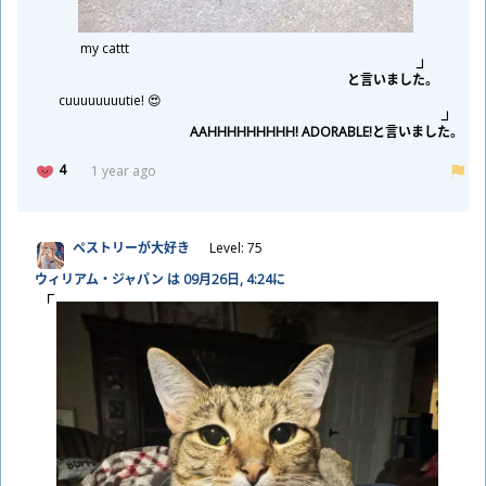
my cattt
と
言
いました。
cuuuuuuuutie! 😍
AAHHHHHHHHH! ADORABLE!と
言
いました。
4
1 year ago
ペストリーが
大
好
き
Level: 75
ウィリアム・ジャパン は 09
月
26
日
, 4:24に