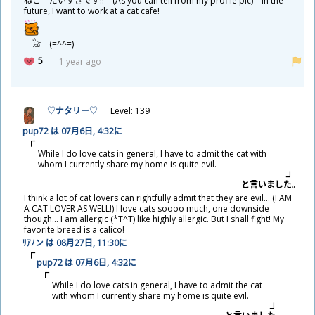
ねこ だいすきです!! (As you can tell from my profile pic) In the
future, I want to work at a cat cafe!
𓃠 (=^^=)
5
1 year ago
♡ナタリー♡
Level: 139
pup72 は 07
月
6
日
, 4:32に
While I do love cats in general, I have to admit the cat with
whom I currently share my home is quite evil.
と
言
いました。
I think a lot of cat lovers can rightfully admit that they are evil... (I AM
A CAT LOVER AS WELL!) I love cats soooo much, one downside
though... I am allergic (*T^T) like highly allergic. But I shall fight! My
favorite breed is a calico!
ﾘｱﾉン は 08
月
27
日
, 11:30に
pup72 は 07
月
6
日
, 4:32に
While I do love cats in general, I have to admit the cat
with whom I currently share my home is quite evil.