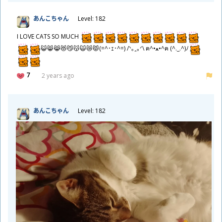
あんこちゃん
Level: 182
I LOVE CATS SO MUCH
😺😸😹😻😼😽🙀😿😾(⁠=⁠^⁠･⁠ｪ⁠･⁠^⁠=⁠) /⁠ᐠ⁠｡⁠ꞈ⁠｡⁠ᐟ⁠\ ฅ⁠^⁠•⁠ﻌ⁠•⁠^⁠ฅ (⁠^⁠.⁠_⁠.⁠^⁠)⁠ﾉ
7
2 years ago
あんこちゃん
Level: 182