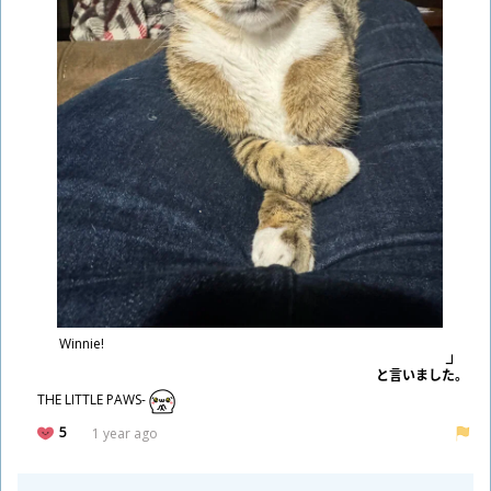
Winnie!
と
言
いました。
THE LITTLE PAWS-
5
1 year ago