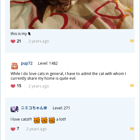
this is my 🐈
21
2 years ago
pup72
Level: 1482
While I do love cats in general, I have to admit the cat with whom I
currently share my home is quite evil.
15
2 years ago
ニミコちゃん🌸
Level: 271
I love cats!!!!
a lot!!
7
2 years ago