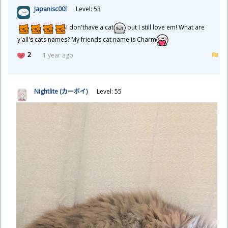
Japanisc00l
Level: 53
I don'thave a cat
but I still love em! What are
y'all's cats names? My friends cat name is Charm
2
1 year ago
Nightlite (カーボイ)
Level: 55