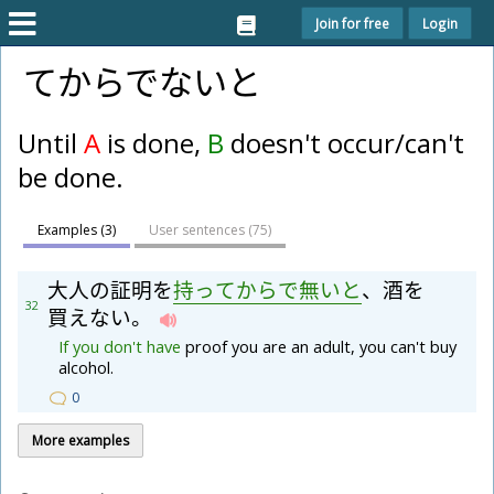
Join for free
Login
てからでないと
Until
A
is done,
B
doesn't occur/can't
be done.
Examples (3)
User sentences (
75
)
大
人
の
証
明
を
持
っ
て
か
ら
で
無
い
と
、
酒
を
32
買
え
な
い
。
If
you
don't
have
proof you are an adult, you can't buy
alcohol.
0
More examples