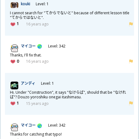
kouki
Level: 1
I cannot search for "てからでないと" because of different lesson title
"てからではないと".
1
16 years ago
マイコー
Level: 342
Thanks, I'll fix that.
0
16 years ago
アンディ
Level: 1
Hi. Under "Construction", it says "なけらば", should that be "なけれ
ば"? Douzo yoroshiku onegai itashimasu.
1
15 years ago
マイコー
Level: 342
Thanks for catching that typo!