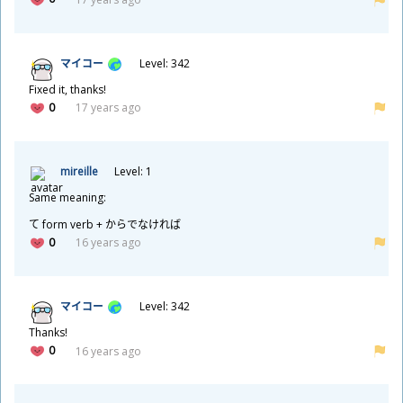
マイコー
Level: 342
Fixed it, thanks!
0
17 years ago
mireille
Level: 1
Same meaning:
て form verb + からでなければ
0
16 years ago
マイコー
Level: 342
Thanks!
0
16 years ago