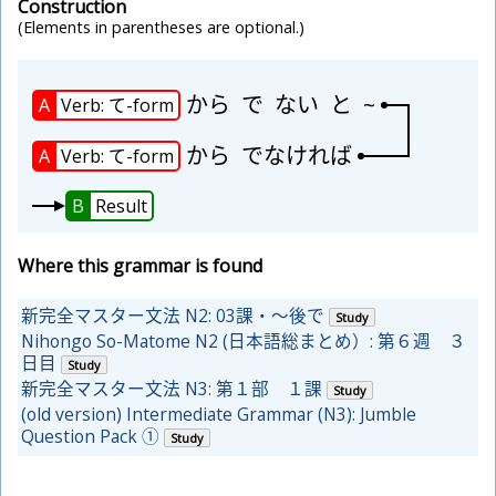
Construction
(Elements in parentheses are optional.)
から
で
ない
と
~
A
Verb: て-form
から
でなければ
A
Verb: て-form
B
Result
Where this grammar is found
新完全マスター文法 N2: 03課・～後で
Study
Nihongo So-Matome N2 (日本語総まとめ）: 第６週 ３
日目
Study
新完全マスター文法 N3: 第１部 １課
Study
(old version) Intermediate Grammar (N3): Jumble
Question Pack ①
Study