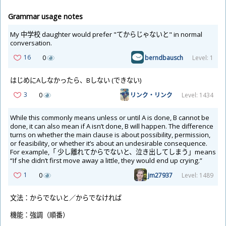
Grammar usage notes
My
中
学
校
daughter would prefer "てからじゃないと" in normal
conversation.
16
0
berndbausch
Level: 1
はじめにAしなかったら、Bしない (できない)
3
0
リンク・リンク
Level: 1434
While this commonly means unless or until A is done, B cannot be
done, it can also mean if A isn’t done, B will happen. The difference
turns on whether the main clause is about possibility, permission,
or feasibility, or whether it’s about an undesirable consequence.
For example,「
少
し
離
れてからでないと、
泣
き
出
してしまう」means
“If she didn’t first move away a little, they would end up crying.”
1
0
jm27937
Level: 1489
文
法
：からでないと／からでなければ
機
能
：
強
調
（
順
番
）