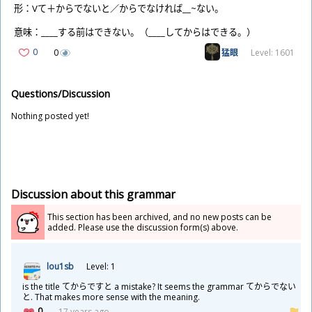
形
：Vて＋からでないと／からでなければ__~ない。
意
味
：____する
前
はできない。（____してからはできる。）
0
0
猛
眼
Level: 1601
Questions/Discussion
Nothing posted yet!
Discussion about this grammar
This section has been archived, and no new posts can be
added. Please use the discussion form(s) above.
lou1sb
Level: 1
is the title てからですと a mistake? It seems the grammar てからでない
と. That makes more sense with the meaning.
0
17 years ago